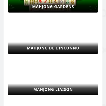
MAHJONG GARDENS
MAHJONG DE L’INCONNU
MAHJONG LIAISON