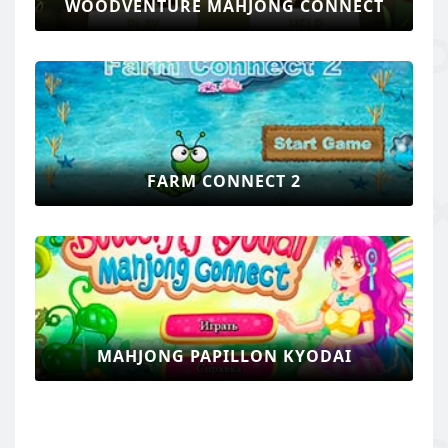
WOODVENTURE MAHJONG CONNECT
FARM CONNECT 2
MAHJONG PAPILLON KYODAI