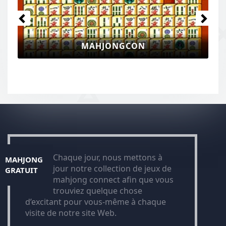
MAHJONG PAPILLON KYOD
Chaque jour, nous mettons à
MAHJONG
jour notre collection de jeux de
GRATUIT
mahjong connect afin que vous
trouviez quelque chose
d’excitant pour vous-même à chaque
visite de notre site Web.