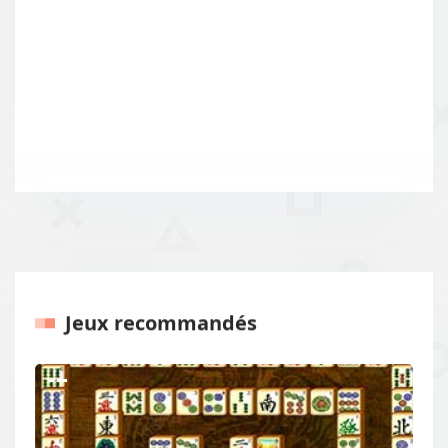
Jeux recommandés
Previous
Next