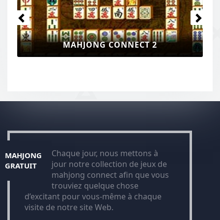
JONG CONNECT 2
MAHJON
Chaque jour, nous mettons à
MAHJONG
jour notre collection de jeux de
GRATUIT
mahjong connect afin que vous
trouviez quelque chose
d’excitant pour vous-même à chaque
visite de notre site Web.