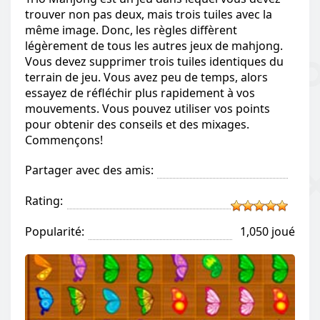
trouver non pas deux, mais trois tuiles avec la
même image. Donc, les règles diffèrent
légèrement de tous les autres jeux de mahjong.
Vous devez supprimer trois tuiles identiques du
terrain de jeu. Vous avez peu de temps, alors
essayez de réfléchir plus rapidement à vos
mouvements. Vous pouvez utiliser vos points
pour obtenir des conseils et des mixages.
Commençons!
Partager avec des amis:
Rating:
Popularité:
1,050 joué