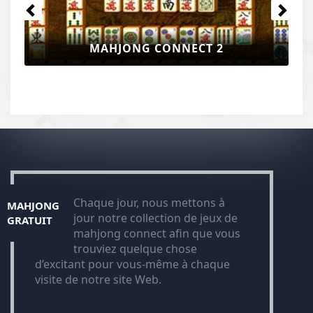
CONNECT 2
MAHJONG CON
Chaque jour, nous mettons à
MAHJONG
jour notre collection de jeux de
GRATUIT
mahjong connect afin que vous
trouviez quelque chose
d’excitant pour vous-même à chaque
visite de notre site Web.